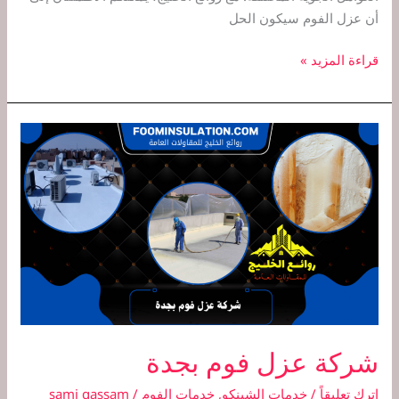
أن عزل الفوم سيكون الحل
قراءة المزيد »
شركة
عزل
فوم
بجدة
شركة عزل فوم بجدة
اترك تعليقاً
/
خدمات الشينكو
,
خدمات الفوم
/
sami qassam