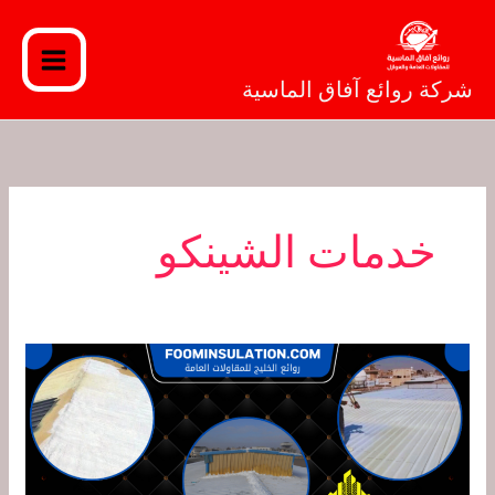
خطي
لى
لمحتوى
شركة روائع آفاق الماسية
خدمات الشينكو
شركة
عزل
شينكو
بجدة