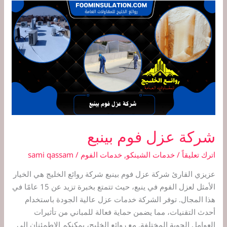
شركة
عزل
فوم
بينبع
شركة عزل فوم بينبع
اترك تعليقاً
/
خدمات الشينكو
,
خدمات الفوم
/
sami qassam
عزيزي القارئ شركة عزل فوم بينبع شركة روائع الخليج هي الخيار
الأمثل لعزل الفوم في ينبع، حيث تتمتع بخبرة تزيد عن 15 عامًا في
هذا المجال. توفر الشركة خدمات عزل عالية الجودة باستخدام
أحدث التقنيات، مما يضمن حماية فعالة للمباني من تأثيرات
العوامل الجوية المختلفة. مع روائع الخليج، يمكنكم الاطمئنان إلى