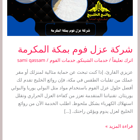
شركة عزل فوم بمكة المكرمة
اترك تعليقاً
/
خدمات الشينكو
,
خدمات الفوم
/
sami qassam
عزيزي القارئ، إذا كنت تبحث عن حماية مثالية لمنزلك أو مقر
عملك من تقلبات الطقس في مكة، فإن روائع الخليج تقدم لك
أفضل حلول عزل الفوم باستخدام مواد مثل البولي يوريا والبولي
يوريثان. تقنياتنا المتقدمة تعزز من كفاءة العزل الحراري وتقلل
استهلاك الكهرباء بشكل ملحوظ. اطلب الخدمة الآن من روائع
الخليج لعزل يدوم ويؤمّن راحتك. […]
قراءة المزيد »