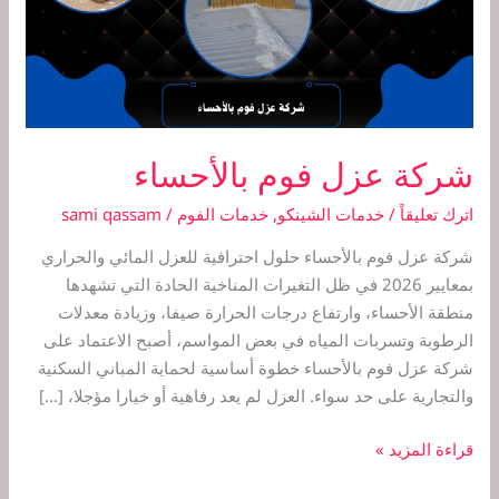
شركة عزل فوم بالأحساء
اترك تعليقاً
/
خدمات الشينكو
,
خدمات الفوم
/
sami qassam
شركة عزل فوم بالأحساء حلول احترافية للعزل المائي والحراري
بمعايير 2026 في ظل التغيرات المناخية الحادة التي تشهدها
منطقة الأحساء، وارتفاع درجات الحرارة صيفا، وزيادة معدلات
الرطوبة وتسربات المياه في بعض المواسم، أصبح الاعتماد على
شركة عزل فوم بالأحساء خطوة أساسية لحماية المباني السكنية
والتجارية على حد سواء. العزل لم يعد رفاهية أو خيارا مؤجلا، […]
قراءة المزيد »