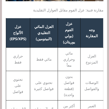
مقارنة فنية: عزل الفوم مقابل العوازل التقليدية
عزل
العزل المائي
عزل
وجه
الفوم
التقليدي
الألواح
المقارنة
(بولي
(البيتومين)
(EPS/XPS)
يوريثان)
مائي
العزل
حراري
وحراري
مائي فقط
المزدوج
فقط
معاً
بدون
تحتوي
الوصلات
فواصل
تحتوي على
على
والفواصل
(قطعة
فواصل كثيرة
فواصل
واحدة)
العمر
أكثر من
5 – 7 سنوات
10 سنوات