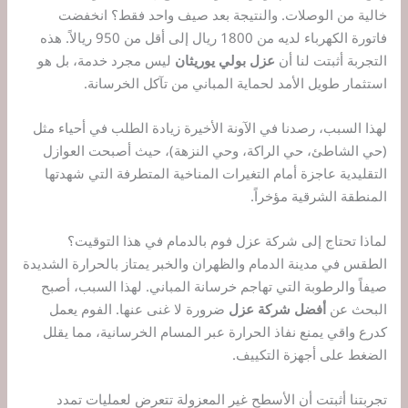
خالية من الوصلات. والنتيجة بعد صيف واحد فقط؟ انخفضت
فاتورة الكهرباء لديه من 1800 ريال إلى أقل من 950 ريالاً. هذه
التجربة أثبتت لنا أن
عزل بولي يوريثان
ليس مجرد خدمة، بل هو
استثمار طويل الأمد لحماية المباني من تآكل الخرسانة.
لهذا السبب، رصدنا في الآونة الأخيرة زيادة الطلب في أحياء مثل
(حي الشاطئ، حي الراكة، وحي النزهة)، حيث أصبحت العوازل
التقليدية عاجزة أمام التغيرات المناخية المتطرفة التي شهدتها
المنطقة الشرقية مؤخراً.
لماذا تحتاج إلى شركة عزل فوم بالدمام في هذا التوقيت؟
الطقس في مدينة الدمام والظهران والخبر يمتاز بالحرارة الشديدة
صيفاً والرطوبة التي تهاجم خرسانة المباني. لهذا السبب، أصبح
البحث عن
أفضل شركة عزل
ضرورة لا غنى عنها. الفوم يعمل
كدرع واقي يمنع نفاذ الحرارة عبر المسام الخرسانية، مما يقلل
الضغط على أجهزة التكييف.
تجربتنا أثبتت أن الأسطح غير المعزولة تتعرض لعمليات تمدد