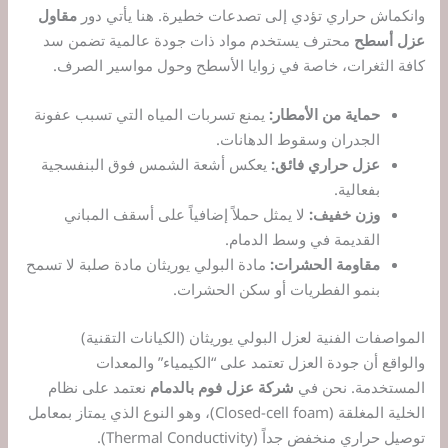
وانكماش حراري تؤدي إلى تصدعات خطيرة. هنا يأتي دور
مقاول
عزل أسطح
محترف يستخدم مواد ذات جودة عالمية تضمن سد
كافة الثغرات، خاصة في زوايا الأسطح وحول مواسير الصرف.
حماية من الأمطار:
يمنع تسربات المياه التي تسبب عفونة
الجدران وسقوط الدهانات.
عزل حراري فائق:
يعكس أشعة الشمس فوق البنفسجية
بفعالية.
وزن خفيف:
لا يمثل حملاً إضافياً على أسقف المباني
القديمة في وسط الدمام.
مقاومة الحشرات:
مادة البولي يوريثان مادة صلبة لا تسمح
بنمو الفطريات أو سكن الحشرات.
المواصفات الفنية لعزل البولي يوريثان (الكيانات التقنية)
والواقع أن جودة العزل تعتمد على “الكيمياء” والمعدات
المستخدمة. نحن في
شركة عزل فوم بالدمام
نعتمد على نظام
الخلية المغلقة (Closed-cell foam)، وهو النوع الذي يمتاز بمعامل
توصيل حراري منخفض جداً (Thermal Conductivity).