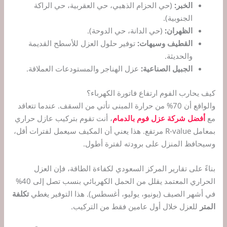
الخبر:
(حي الحزام الذهبي، حي العقربية، حي الراكة
الجنوبية).
الظهران:
(حي الدانة، حي الدوحة).
القطيف وسيهات:
توفير حلول العزل للأسطح القديمة
والحديثة.
الجبيل الصناعية:
عزل الهناجر والمستودعات العملاقة.
كيف يحارب الفوم ارتفاع فاتورة الكهرباء؟
والواقع أن 70% من حرارة المبنى تأتي من السقف. عندما تتعاقد
مع
أفضل شركة عزل فوم بالدمام
، أنت تقوم بتركيب عازل حراري
بمعامل R-value مرتفع. هذا يعني أن المكيف سيعمل لفترات أقل،
وسيحافظ المنزل على برودته لفترة أطول.
بناءً على تقارير المركز السعودي لكفاءة الطاقة، فإن العزل
الحراري المعتمد يقلل من الحمل الكهربائي بنسب تصل إلى 40%
في أشهر الصيف (يونيو، يوليو، أغسطس). هذا التوفير يغطي
تكلفة
المتر
للعزل خلال أول عامين فقط من التركيب.