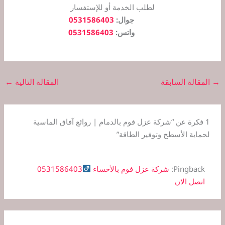
لطلب الخدمة أو للإستفسار
جوال:
0531586403
واتس:
0531586403
→
المقالة السابقة
المقالة التالية
←
1 فكرة عن “شركة عزل فوم بالدمام | روائع آفاق الماسية
لحماية الأسطح وتوفير الطاقة”
Pingback:
شركة عزل فوم بالأحساء ‍
0531586403
اتصل الان