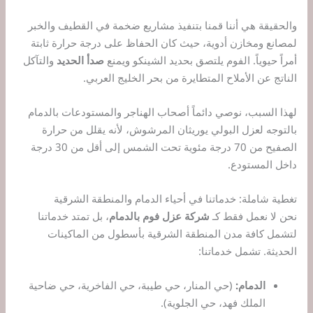
والحقيقة هي أننا قمنا بتنفيذ مشاريع ضخمة في القطيف والخبر
لمصانع ومخازن أدوية، حيث كان الحفاظ على درجة حرارة ثابتة
أمراً حيوياً. الفوم يلتصق بحديد الشينكو ويمنع
صدأ الحديد
والتآكل
الناتج عن الأملاح المتطايرة من بحر الخليج العربي.
لهذا السبب، نوصي دائماً أصحاب الهناجر والمستودعات بالدمام
بالتوجه لعزل البولي يوريثان المرشوش، لأنه يقلل من حرارة
الصفيح من 70 درجة مئوية تحت الشمس إلى أقل من 30 درجة
داخل المستودع.
تغطية شاملة: خدماتنا في أحياء الدمام والمنطقة الشرقية
نحن لا نعمل فقط كـ
شركة عزل فوم بالدمام
، بل تمتد خدماتنا
لتشمل كافة مدن المنطقة الشرقية بأسطول من الماكينات
الحديثة. تشمل خدماتنا:
الدمام:
(حي المنار، حي طيبة، حي الفاخرية، حي ضاحية
الملك فهد، حي الجلوية).