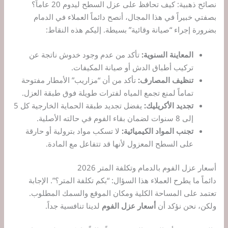
نصائح ذهبية: كيف تحافظ على عزل السطح ليدوم 20 عاماً؟
بصفتي خبيراً في هذا المجال، أنصح دائماً العملاء في الدمام
بضرورة إجراء “صيانة وقائية” بسيطة. إليكم هذه النقاط:
المعاينة السنوية:
تأكد من عدم وجود خدوش ناتجة عن
تركيب أطباق الدش أو صيانة المكيفات.
تنظيف المصارف:
تأكد من أن “مزاريب” الأمطار مفتوحة
تماماً لمنع تجمع المياه لفترات طويلة فوق طبقة العزل.
تجديد الأكريليك:
يفضل تجديد طبقة الحماية الخارجية كل 5
إلى 8 سنوات لضمان بقاء الفوم في حالته الأصلية.
تجنب المواد الكيميائية:
لا تسكب مواد بترولية أو حارقة
على السطح المعزول لأنها قد تتفاعل مع المادة.
أسعار عزل الفوم بالدمام وتكلفة المتر 2026
دائماً ما يطرح العملاء هذا السؤال: “بكم تكلفة المتر؟”. الإجابة
تعتمد على المساحة الكلية ومكان الموقع والسمك المطلوب.
ولكن، نحن نؤكد أن
أسعار عزل الفوم
لدينا تنافسية جداً.