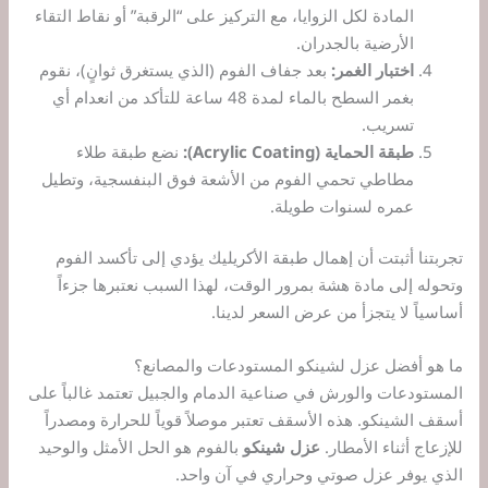
المادة لكل الزوايا، مع التركيز على “الرقبة” أو نقاط التقاء
الأرضية بالجدران.
اختبار الغمر:
بعد جفاف الفوم (الذي يستغرق ثوانٍ)، نقوم
بغمر السطح بالماء لمدة 48 ساعة للتأكد من انعدام أي
تسريب.
طبقة الحماية (Acrylic Coating):
نضع طبقة طلاء
مطاطي تحمي الفوم من الأشعة فوق البنفسجية، وتطيل
عمره لسنوات طويلة.
تجربتنا أثبتت أن إهمال طبقة الأكريليك يؤدي إلى تأكسد الفوم
وتحوله إلى مادة هشة بمرور الوقت، لهذا السبب نعتبرها جزءاً
أساسياً لا يتجزأ من عرض السعر لدينا.
ما هو أفضل عزل لشينكو المستودعات والمصانع؟
المستودعات والورش في صناعية الدمام والجبيل تعتمد غالباً على
أسقف الشينكو. هذه الأسقف تعتبر موصلاً قوياً للحرارة ومصدراً
للإزعاج أثناء الأمطار.
عزل شينكو
بالفوم هو الحل الأمثل والوحيد
الذي يوفر عزل صوتي وحراري في آن واحد.