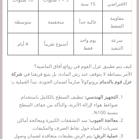
الافتراضي
15 سنة
مقاومة
عالية جداً
منخفضة
متوسطة
الضغط
سرعة
يوم واحد
أسبوع تقريباً
4 أيام
التنفيذ
فقط
كيف يتم تطبيق عزل الفوم في روائع آفاق الماسية؟
الأمر ببساطة لا يتوقف عند رش المادة، بل يتبع فريقنا في
شركة
عزل فوم بالدمام
بروتوكولاً صارماً لضمان الجودة. تبدأ العملية بـ:
التجهيز الهندسي:
تنظيف السطح بالكامل باستخدام
ضواغط هواء لإزالة الأتربة، والتأكد من جفاف السطح
بنسبة 100%.
معالجة العيوب:
سد التشققات الكبيرة ومعالجة أماكن
تسربات المياه حول نقاط الصرف والمكيفات.
عملية الرش:
يتم الرش بطبقات متعاقدة لضمان وصول